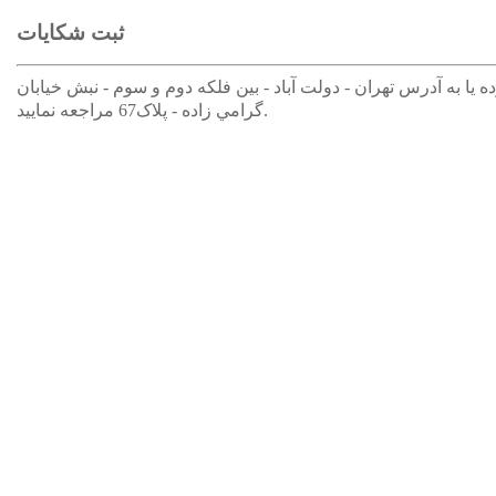
ثبت شکایات
 با شماره تلفن 021-33376030 تماس حاصل نموده یا به آدرس تهران - دولت آباد - بين فلکه دوم و سوم - نبش خيابان
گرامي زاده - پلاک67 مراجعه نمایید.